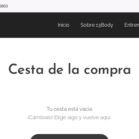
02803
Inicio
Sobre 13Body
Entren
Cesta de la compra
Tu cesta está vacía.
¡Cámbialo! Elige algo y vuelve aquí.