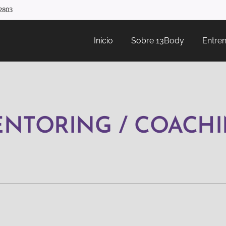
02803
Inicio
Sobre 13Body
Entren
NTORING / COACH