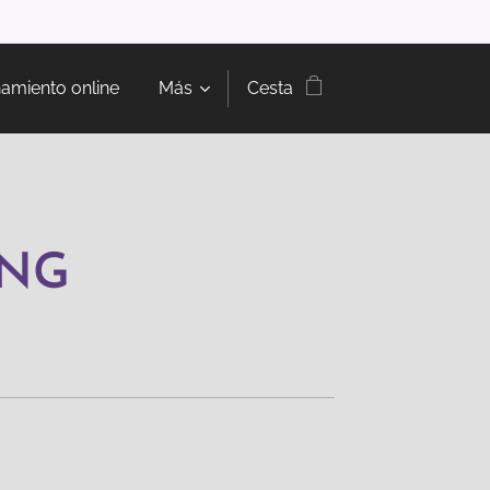
amiento online
Más
Cesta
ING